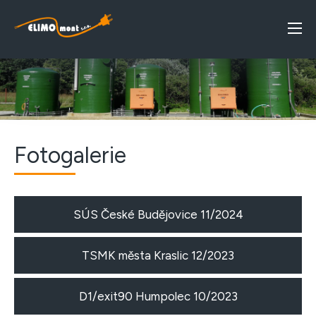
Fotogalerie
SÚS České Budějovice 11/2024
TSMK města Kraslic 12/2023
D1/exit90 Humpolec 10/2023