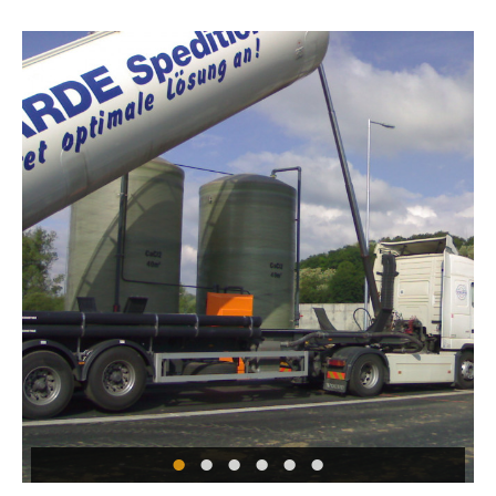
•
•
•
•
•
•